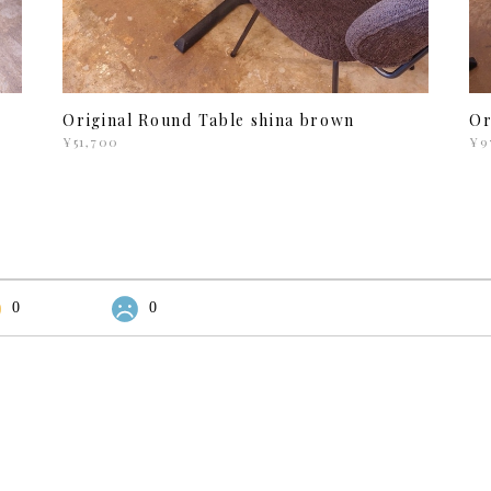
Original Round Table shina brown
Or
¥51,700
¥9
0
0